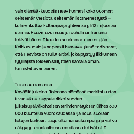
Vain elämää -kaudella Haav hurmasi koko Suomen;
seitsemän versiota, seitsemän listamenestystä –
kolme rikottua kultarajaa ja yhteensä yli 12 miljoonaa
striimiä. Haavin avoimuus ja rauhallinen karisma
tekivät hänestä kauden suurimman menestyjän.
Keikkasuosio ja nopeasti kasvava yleisö todistavat,
että Haavista on tullut artisti, joka pystyy liikkumaan
tyylilajista toiseen säilyttäen samalla oman,
tunnistettavan äänen.
Toisessa elämässä
Keväällä julkaistu Toisessa elämässä merkitsi uuden
luvun alkua. Kappale rikkoi vuoden
julkaisupäiväkohtaisen striimiennätyksen (lähes 300
000 kuuntelua vuorokaudessa) ja nousi suoraan
listojen kärkeen. Laaja ulkomainoskampanja ja vahva
näkyvyys sosiaalisessa mediassa tekivät siitä