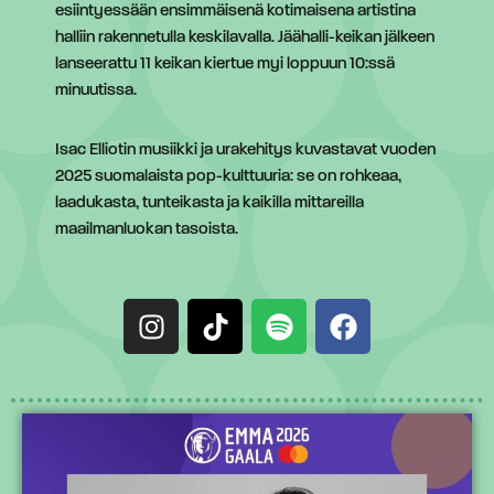
esiintyessään ensimmäisenä kotimaisena artistina
halliin rakennetulla keskilavalla. Jäähalli-keikan jälkeen
lanseerattu 11 keikan kiertue myi loppuun 10:ssä
minuutissa.
Isac Elliotin musiikki ja urakehitys kuvastavat vuoden
2025 suomalaista pop-kulttuuria: se on rohkeaa,
laadukasta, tunteikasta ja kaikilla mittareilla
maailmanluokan tasoista.