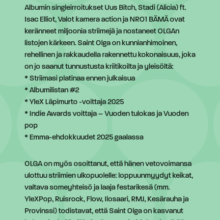
Albumin singleirroitukset Uus Bitch, Stadi (Alicia) ft.
Isac Elliot, Valot kamera action ja NRO1 BÄMÄ ovat
keränneet miljoonia striimejä ja nostaneet OLGAn
listojen kärkeen. Saint Olga on kunnianhimoinen,
rehellinen ja rakkaudella rakennettu kokonaisuus, joka
on jo saanut tunnustusta kriitikoilta ja yleisöltä:
* Striimasi platinaa ennen julkaisua
* Albumilistan #2
* YleX Läpimurto -voittaja 2025
* Indie Awards voittaja – Vuoden tulokas ja Vuoden
pop
* Emma-ehdokkuudet 2025 gaalassa
OLGA on myös osoittanut, että hänen vetovoimansa
ulottuu striimien ulkopuolelle: loppuunmyydyt keikat,
valtava someyhteisö ja laaja festarikesä (mm.
YleXPop, Ruisrock, Flow, Ilosaari, RMJ, Kesärauha ja
Provinssi) todistavat, että Saint Olga on kasvanut