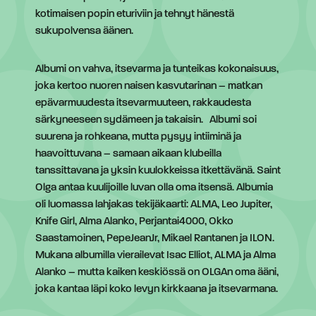
kotimaisen popin eturiviin ja tehnyt hänestä
sukupolvensa äänen.
Albumi on vahva, itsevarma ja tunteikas kokonaisuus,
joka kertoo nuoren naisen kasvutarinan – matkan
epävarmuudesta itsevarmuuteen, rakkaudesta
särkyneeseen sydämeen ja takaisin. Albumi soi
suurena ja rohkeana, mutta pysyy intiiminä ja
haavoittuvana – samaan aikaan klubeilla
tanssittavana ja yksin kuulokkeissa itkettävänä. Saint
Olga antaa kuulijoille luvan olla oma itsensä. Albumia
oli luomassa lahjakas tekijäkaarti: ALMA, Leo Jupiter,
Knife Girl, Alma Alanko, Perjantai4000, Okko
Saastamoinen, PepeJeanJr, Mikael Rantanen ja ILON.
Mukana albumilla vierailevat Isac Elliot, ALMA ja Alma
Alanko – mutta kaiken keskiössä on OLGAn oma ääni,
joka kantaa läpi koko levyn kirkkaana ja itsevarmana.