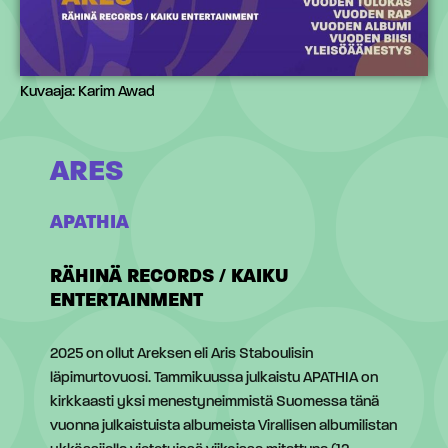
Kuvaaja: Karim Awad
ARES
APATHIA
RÄHINÄ RECORDS / KAIKU
ENTERTAINMENT
2025 on ollut Areksen eli Aris Staboulisin
läpimurtovuosi. Tammikuussa julkaistu APATHIA on
kirkkaasti yksi menestyneimmistä Suomessa tänä
vuonna julkaistuista albumeista Virallisen albumilistan