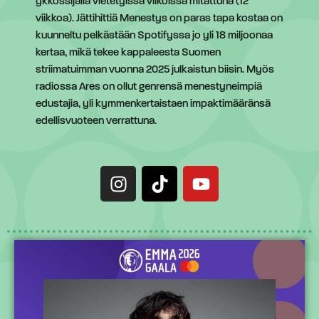
ykkössijalla vietetyissä viikoissa mitattuna (12
viikkoa). Jättihittiä Menestys on paras tapa kostaa on
kuunneltu pelkästään Spotifyssa jo yli 18 miljoonaa
kertaa, mikä tekee kappaleesta Suomen
striimatuimman vuonna 2025 julkaistun biisin. Myös
radiossa Ares on ollut genrensä menestyneimpiä
edustajia, yli kymmenkertaistaen impaktimääränsä
edellisvuoteen verrattuna.