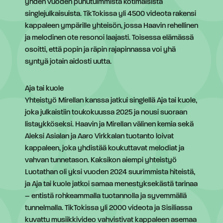
yhden vuoden puhutuimmista kotimaisista
singlejulkaisuista. TikTokissa yli 4500 videota rakensi
kappaleen ympärille yhteisön, jossa Haavin rehellinen
ja melodinen ote resonoi laajasti. Toisessa elämässä
osoitti, että popin ja räpin rajapinnassa voi yhä
syntyä jotain aidosti uutta.
Aja tai kuole
Yhteistyö Mirellan kanssa jatkui singlellä Aja tai kuole,
joka julkaistiin toukokuussa 2025 ja nousi suoraan
listaykköseksi. Haavin ja Mirellan välinen kemia sekä
Aleksi Asialan ja Aaro Virkkalan tuotanto loivat
kappaleen, joka yhdistää koukuttavat melodiat ja
vahvan tunnetason. Kaksikon aiempi yhteistyö
Luotathan oli yksi vuoden 2024 suurimmista hiteistä,
ja Aja tai kuole jatkoi samaa menestyksekästä tarinaa
– entistä rohkeammalla tuotannolla ja syvemmällä
tunnelmalla. TikTokissa yli 2000 videota ja Sisiliassa
kuvattu musiikkivideo vahvistivat kappaleen asemaa