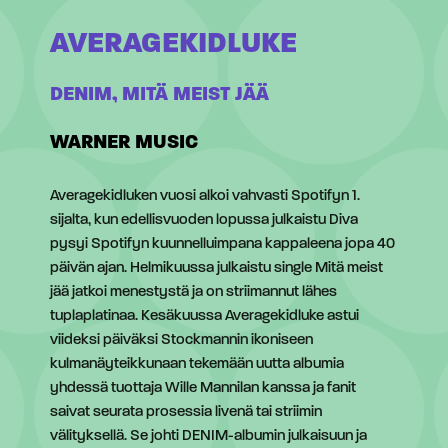
AVERAGEKIDLUKE
DENIM, MITÄ MEIST JÄÄ
WARNER MUSIC
Averagekidluken vuosi alkoi vahvasti Spotifyn 1.
sijalta, kun edellisvuoden lopussa julkaistu Diva
pysyi Spotifyn kuunnelluimpana kappaleena jopa 40
päivän ajan. Helmikuussa julkaistu single Mitä meist
jää jatkoi menestystä ja on striimannut lähes
tuplaplatinaa. Kesäkuussa Averagekidluke astui
viideksi päiväksi Stockmannin ikoniseen
kulmanäyteikkunaan tekemään uutta albumia
yhdessä tuottaja Wille Mannilan kanssa ja fanit
saivat seurata prosessia livenä tai striimin
välityksellä. Se johti DENIM-albumin julkaisuun ja