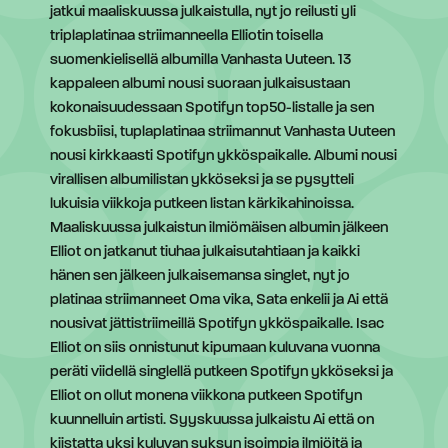
jatkui maaliskuussa julkaistulla, nyt jo reilusti yli
triplaplatinaa striimanneella Elliotin toisella
suomenkielisellä albumilla Vanhasta Uuteen. 13
kappaleen albumi nousi suoraan julkaisustaan
kokonaisuudessaan Spotifyn top50-listalle ja sen
fokusbiisi, tuplaplatinaa striimannut Vanhasta Uuteen
nousi kirkkaasti Spotifyn ykköspaikalle. Albumi nousi
virallisen albumilistan ykköseksi ja se pysytteli
lukuisia viikkoja putkeen listan kärkikahinoissa.
Maaliskuussa julkaistun ilmiömäisen albumin jälkeen
Elliot on jatkanut tiuhaa julkaisutahtiaan ja kaikki
hänen sen jälkeen julkaisemansa singlet, nyt jo
platinaa striimanneet Oma vika, Sata enkelii ja Ai että
nousivat jättistriimeillä Spotifyn ykköspaikalle. Isac
Elliot on siis onnistunut kipumaan kuluvana vuonna
peräti viidellä singlellä putkeen Spotifyn ykköseksi ja
Elliot on ollut monena viikkona putkeen Spotifyn
kuunnelluin artisti. Syyskuussa julkaistu Ai että on
kiistatta yksi kuluvan syksyn isoimpia ilmiöitä ja