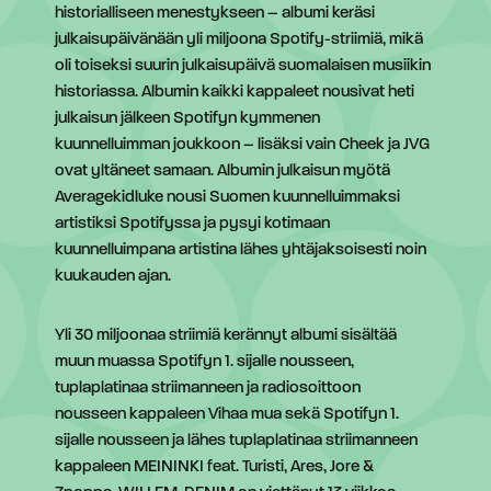
historialliseen menestykseen – albumi keräsi
julkaisupäivänään yli miljoona Spotify-striimiä, mikä
oli toiseksi suurin julkaisupäivä suomalaisen musiikin
historiassa. Albumin kaikki kappaleet nousivat heti
julkaisun jälkeen Spotifyn kymmenen
kuunnelluimman joukkoon – lisäksi vain Cheek ja JVG
ovat yltäneet samaan. Albumin julkaisun myötä
Averagekidluke nousi Suomen kuunnelluimmaksi
artistiksi Spotifyssa ja pysyi kotimaan
kuunnelluimpana artistina lähes yhtäjaksoisesti noin
kuukauden ajan.
Yli 30 miljoonaa striimiä kerännyt albumi sisältää
muun muassa Spotifyn 1. sijalle nousseen,
tuplaplatinaa striimanneen ja radiosoittoon
nousseen kappaleen Vihaa mua sekä Spotifyn 1.
sijalle nousseen ja lähes tuplaplatinaa striimanneen
kappaleen MEININKI feat. Turisti, Ares, Jore &