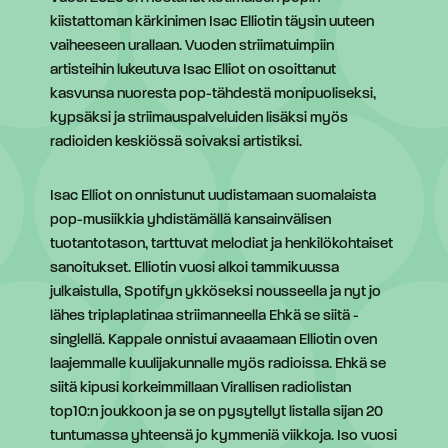
kiistattoman kärkinimen Isac Elliotin täysin uuteen
vaiheeseen urallaan. Vuoden striimatuimpiin
artisteihin lukeutuva Isac Elliot on osoittanut
kasvunsa nuoresta pop-tähdestä monipuoliseksi,
kypsäksi ja striimauspalveluiden lisäksi myös
radioiden keskiössä soivaksi artistiksi.
Isac Elliot on onnistunut uudistamaan suomalaista
pop-musiikkia yhdistämällä kansainvälisen
tuotantotason, tarttuvat melodiat ja henkilökohtaiset
sanoitukset. Elliotin vuosi alkoi tammikuussa
julkaistulla, Spotifyn ykköseksi nousseella ja nyt jo
lähes triplaplatinaa striimanneella Ehkä se siitä -
singlellä. Kappale onnistui avaaamaan Elliotin oven
laajemmalle kuulijakunnalle myös radioissa. Ehkä se
siitä kipusi korkeimmillaan Virallisen radiolistan
top10:n joukkoon ja se on pysytellyt listalla sijan 20
tuntumassa yhteensä jo kymmeniä viikkoja. Iso vuosi