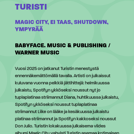
TURISTI
MAGIC CITY, EI TAAS, SHUTDOWN,
YMPYRÄÄ
B
ABYFACE. MUSIC & PUBLISHING /
WARNER MUSIC
Vuosi 2025 on jatkanut Turistin menestystä
ennennäkemättömällä tavalla. Artisti on julkaissut
kuluvana vuonna pelkkiä jättihittejä: helmikuussa
julkaistu, Spotifyn ykköseksi noussut nyt jo
tuplaplatinaa striimannut Diana, huhtikuussa julkaistu,
Spotifyn ykköseksi noussut tuplaplatinaa
striimannut Liike on lääke ja kesäkuussa julkaistu
platinaa striimannut ja Spotifyn kakkoseksi noussut
Don Julio. Turistin lokakuussa julkaisema viides
albumi Magic City vahvisti Turistin asemaa kotimaisen