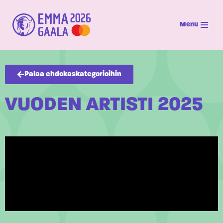
Menu
Siirry
suoraan
sisältöön
Palaa ehdokaskategorioihin
VUODEN ARTISTI 2025