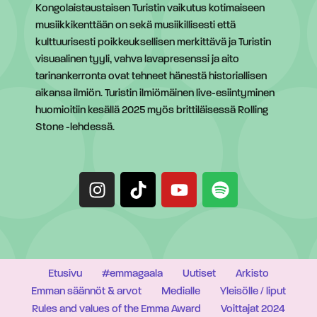
Kongolaistaustaisen Turistin vaikutus kotimaiseen
musiikkikenttään on sekä musiikillisesti että
kulttuurisesti poikkeuksellisen merkittävä ja Turistin
visuaalinen tyyli, vahva lavapresenssi ja aito
tarinankerronta ovat tehneet hänestä historiallisen
aikansa ilmiön. Turistin ilmiömäinen live-esiintyminen
huomioitiin kesällä 2025 myös brittiläisessä Rolling
Stone -lehdessä.
Etusivu
#emmagaala
Uutiset
Arkisto
Emman säännöt & arvot
Medialle
Yleisölle / liput
Rules and values of the Emma Award
Voittajat 2024