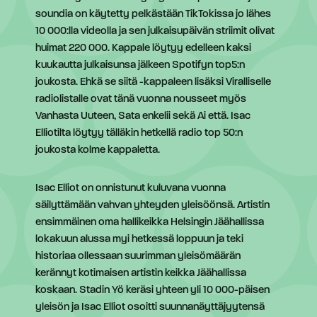
soundia on käytetty pelkästään TikTokissa jo lähes
10 000:lla videolla ja sen julkaisupäivän striimit olivat
huimat 220 000. Kappale löytyy edelleen kaksi
kuukautta julkaisunsa jälkeen Spotifyn top5:n
joukosta. Ehkä se siitä -kappaleen lisäksi Viralliselle
radiolistalle ovat tänä vuonna nousseet myös
Vanhasta Uuteen, Sata enkelii sekä Ai että. Isac
Elliotilta löytyy tälläkin hetkellä radio top 50:n
joukosta kolme kappaletta.
Isac Elliot on onnistunut kuluvana vuonna
säilyttämään vahvan yhteyden yleisöönsä. Artistin
ensimmäinen oma hallikeikka Helsingin Jäähallissa
lokakuun alussa myi hetkessä loppuun ja teki
historiaa ollessaan suurimman yleisömäärän
kerännyt kotimaisen artistin keikka Jäähallissa
koskaan. Stadin Yö keräsi yhteen yli 10 000-päisen
yleisön ja Isac Elliot osoitti suunnanäyttäjyytensä