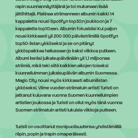
rapin suunnannäyttäjänä ja toi mukanaan lisää
jättihittejä. Platinaa striimanneen albumin kaikki 14
kappaletta nousi Spotifyn top30:n joukkoon ja 7
kappaletta top10:een. Albumin fokusbiisi Kui paljon
nousi kirkkaasti yli 200 000 päivästriimillä Spotifyn
top50-listan ykköseksi ja se on pitänyt
ykköspaikkaa hallussaan jo kaksi viikkoa putkeen.
Albumi keräsi julkaisupäivänään yli 1,1 miljoonaa
striimiä, mikä teki siitä kaikkien aikojen toiseksi
kuunnelluimman julkaisupäivän albumin Suomessa.
Magic City nousi myös kirkkaasti albumilistan
ykköseksi. Viime vuoden striimatuin artisti Turisti on
jatkanut kuluvana vuonna Suomen kuunnelluimpien
artistien joukossa ja Turisti on ollut myös tänä vuonna
Suomen striimatuin artisti lukuisia viikkoja putkeen.
Turisti on osoittanut monipuolisuutensa yhdistämällä
räpin, popin ja trapin omaperäisesti.