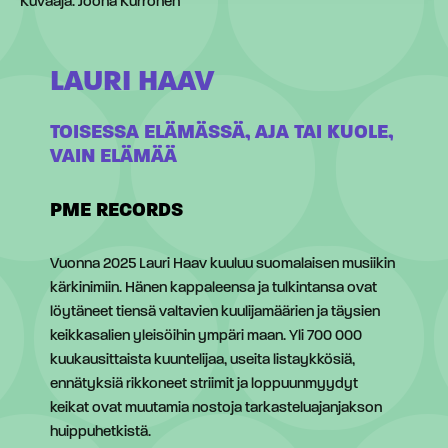
Kuvaaja: Joona Kurronen
LAURI HAAV
TOISESSA ELÄMÄSSÄ, AJA TAI KUOLE,
VAIN ELÄMÄÄ
PME RECORDS
Vuonna 2025 Lauri Haav kuuluu suomalaisen musiikin
kärkinimiin. Hänen kappaleensa ja tulkintansa ovat
löytäneet tiensä valtavien kuulijamäärien ja täysien
keikkasalien yleisöihin ympäri maan. Yli 700 000
kuukausittaista kuuntelijaa, useita listaykkösiä,
ennätyksiä rikkoneet striimit ja loppuunmyydyt
keikat ovat muutamia nostoja tarkasteluajanjakson
huippuhetkistä.