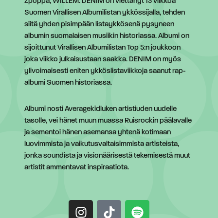
Zpoppa, WILLEM. DENIM on viettänyt 13 viikkoa
Suomen Virallisen Albumilistan ykkössijalla, tehden
siitä yhden pisimpään listaykkösenä pysyneen
albumin suomalaisen musiikin historiassa. Albumi on
sijoittunut Virallisen Albumilistan Top 5:n joukkoon
joka viikko julkaisustaan saakka. DENIM on myös
ylivoimaisesti eniten ykköslistaviikkoja saanut rap-
albumi Suomen historiassa.
Albumi nosti Averagekidluken artistiuden uudelle
tasolle, vei hänet muun muassa Ruisrockin päälavalle
ja sementoi hänen asemansa yhtenä kotimaan
luovimmista ja vaikutusvaltaisimmista artisteista,
jonka soundista ja visionäärisestä tekemisestä muut
artistit ammentavat inspiraatiota.