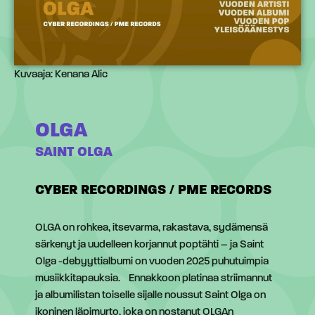
Kuvaaja: Kenana Alic
OLGA
SAINT OLGA
CYBER RECORDINGS / PME RECORDS
OLGA on rohkea, itsevarma, rakastava, sydämensä
särkenyt ja uudelleen korjannut poptähti – ja Saint
Olga -debyyttialbumi on vuoden 2025 puhutuimpia
musiikkitapauksia. Ennakkoon platinaa striimannut
ja albumilistan toiselle sijalle noussut Saint Olga on
ikoninen läpimurto, joka on nostanut OLGAn