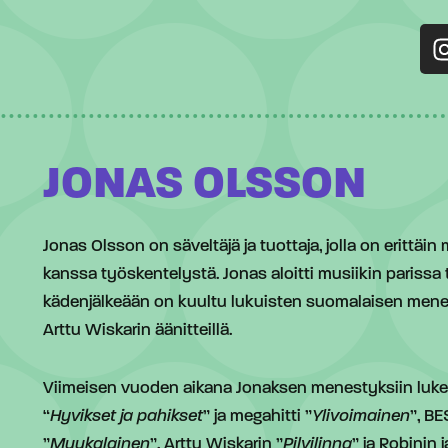
JONAS OLSSON
Jonas Olsson on säveltäjä ja tuottaja, jolla on erittäi
kanssa työskentelystä. Jonas aloitti musiikin paris
kädenjälkeään on kuultu lukuisten suomalaisen mene
Arttu Wiskarin äänitteillä.
Viimeisen vuoden aikana Jonaksen menestyksiin lu
“
Hyvikset ja pahikset
” ja megahitti ”
Ylivoimainen
”, BE
”
Muukalainen
”, Arttu Wiskarin ”
Pilvilinna
” ja Robinin 