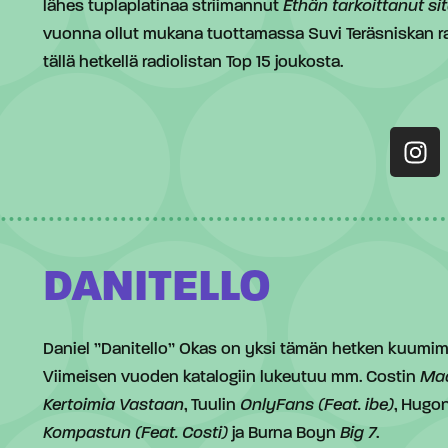
lähes tuplaplatinaa striimannut
Ethän tarkoittanut si
vuonna ollut mukana tuottamassa Suvi Teräsniskan ra
tällä hetkellä radiolistan Top 15 joukosta.
DANITELLO
Daniel ”Danitello” Okas on yksi tämän hetken kuumimm
Viimeisen vuoden katalogiin lukeutuu mm. Costin
Maa
Kertoimia Vastaan
, Tuulin
OnlyFans (Feat. ibe)
, Hugo
Kompastun (Feat. Costi)
ja Burna Boyn
Big 7
.