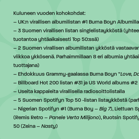
Kuluneen vuoden kohokohdat:
– UK:n virallisen albumilistan #1 Burna Boyn Albumilla
– 3 Suomen virallisen listan singlelistaykköstä (yhtee
tuotantoa yhtäaikaisesti Top 50:ssä)
– 2 Suomen virallisen albumilistan ykköstä vastaavan
viikkoa ykkösenä. Parhaimmillaan 8 eri albumia yhtäaik
tuottajana)
– Ehdokkuus Grammy-gaalassa Burna Boyn ”
Love, D
– Billboard Hot 200 listan #31 ja US World albums #2
– Useita kappaleita virallisella radiosoittolistalla
– 5 Suomen Spotifyn Top 50 -listan listaykköstä (parh
– Nigerian Spotifyn #1 (Burna Boy –
Big 7
), Liettuan 
(Remis Retro –
Panele Verta Milijono
), Ruotsin Spoti
50 (Zeina –
Nasty
)