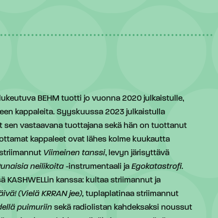
lukeutuva BEHM tuotti jo vuonna 2020 julkaistulle,
leen kappaleita. Syyskuussa 2023 julkaistulla
 sen vastaavana tuottajana sekä hän on tuottanut
uottamat kappaleet ovat lähes kolme kuukautta
 striimannut
Viimeinen tanssi
, levyn järisyttävä
unaisia neilikoita
-instrumentaali ja
Egokatastrofi
.
ä KASHWELLin kanssa: kultaa striimannut ja
vä! (Vielä KRRAN jee),
tuplaplatinaa striimannut
dellä puimuriin
sekä radiolistan kahdeksaksi noussut