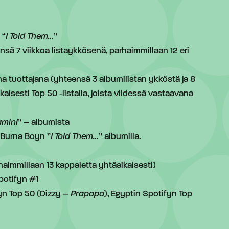
 “
I Told Them…
”
nsä 7 viikkoa listaykkösenä, parhaimmillaan 12 eri
a tuottajana (yhteensä 3 albumilistan ykköstä ja 8
aisesti Top 50 -listalla, joista viidessä vastaavana
amini
” – albumista
 Burna Boyn ”
I Told Them…
” albumilla.
aimmillaan 13 kappaletta yhtäaikaisesti)
Spotifyn #1
fyn Top 50 (Dizzy –
Prapapa
), Egyptin Spotifyn Top