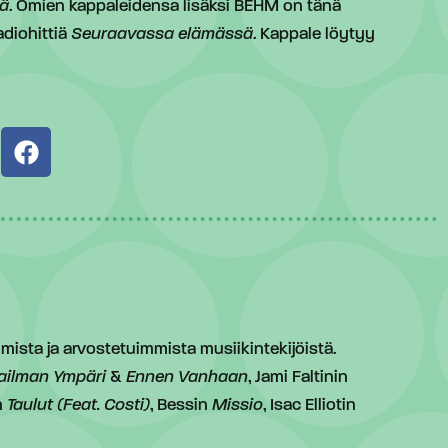
tä
. Omien kappaleidensa lisäksi BEHM on tänä
diohittiä
Seuraavassa elämässä
. Kappale löytyy
ista ja arvostetuimmista musiikintekijöistä.
ilman Ympäri
&
Ennen Vanhaan
, Jami Faltinin
n
Taulut (Feat. Costi)
, Bessin
Missio
, Isac Elliotin