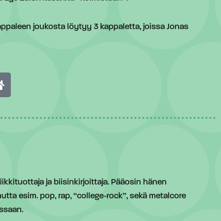
paleen joukosta löytyy 3 kappaletta, joissa Jonas
kituottaja ja biisinkirjoittaja. Pääosin hänen
utta esim. pop, rap, “college-rock”, sekä metalcore
issaan.