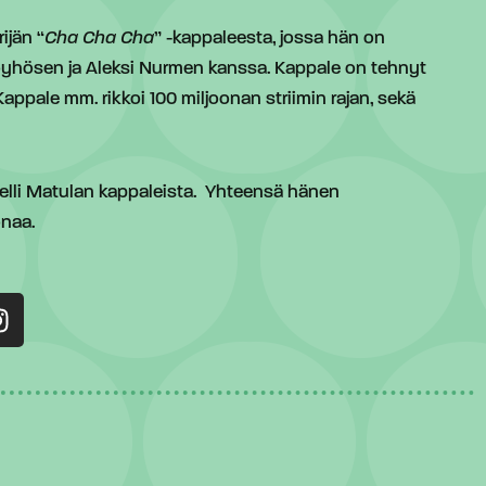
ijän “
Cha Cha Cha
” -kappaleesta, jossa hän on
 Pöyhösen ja Aleksi Nurmen kanssa. Kappale on tehnyt
appale mm. rikkoi 100 miljoonan striimin rajan, sekä
lli Matulan kappaleista. Yhteensä hänen
onaa.