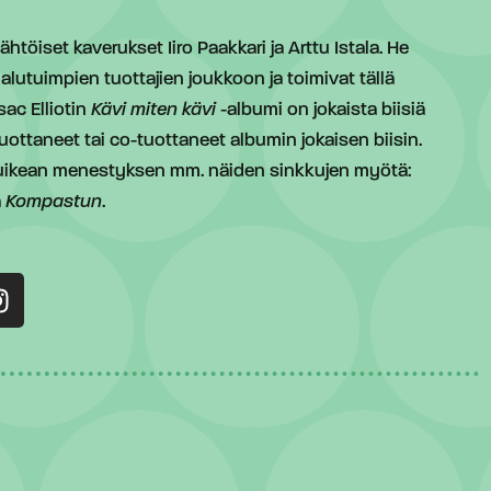
öiset kaverukset Iiro Paakkari ja Arttu Istala. He
lutuimpien tuottajien joukkoon ja toimivat tällä
sac Elliotin
Kävi miten kävi
-albumi on jokaista biisiä
 tuottaneet tai co-tuottaneet albumin jokaisen biisin.
 huikean menestyksen mm. näiden sinkkujen myötä:
a
Kompastun
.