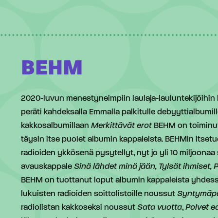
BEHM
2020-luvun menestyneimpiin laulaja-lauluntekijöihin 
peräti kahdeksalla Emmalla palkitulle debyyttialbumil
kakkosalbumillaan
Merkittävät erot
BEHM on toiminut
täysin itse puolet albumin kappaleista. BEHMin itset
radioiden ykkösenä pysytellyt, nyt jo yli 10 miljoonaa
avauskappale
Sinä lähdet minä jään,
Tylsät ihmiset,
P
BEHM on tuottanut loput albumin kappaleista yhdess
lukuisten radioiden soittolistoille noussut
Syntymäpäi
radiolistan kakkoseksi noussut
Sata vuotta
,
Polvet e