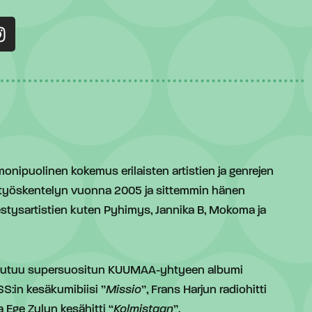
n monipuolinen kokemus erilaisten artistien ja genrejen
sa työskentelyn vuonna 2005 ja sittemmin hänen
stysartistien kuten Pyhimys, Jannika B, Mokoma ja
keutuu supersuositun KUUMAA-yhtyeen albumi
SS:in kesäkumibiisi ”
Missio
”, Frans Harjun radiohitti
ja Ege Zulun kesähitti “
Kolmistaan
”.