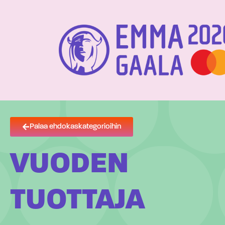
Siirry
suoraan
sisältöön
Palaa ehdokaskategorioihin
VUODEN
TUOTTAJA