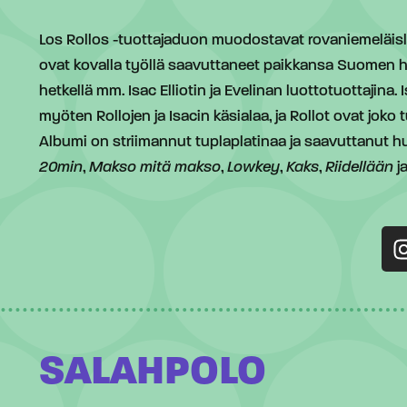
Los Rollos -tuottajaduon muodostavat rovaniemeläisläht
ovat kovalla työllä saavuttaneet paikkansa Suomen ha
hetkellä mm. Isac Elliotin ja Evelinan luottotuottajina. I
myöten Rollojen ja Isacin käsialaa, ja Rollot ovat joko
Albumi on striimannut tuplaplatinaa ja saavuttanut
20min
,
Makso mitä makso
,
Lowkey
,
Kaks
,
Riidellään
j
SALAHPOLO