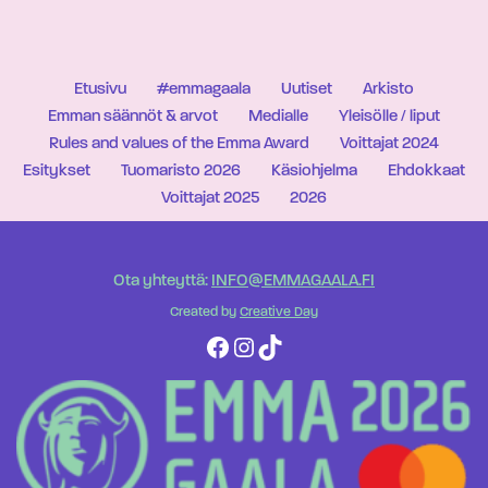
Etusivu
#emmagaala
Uutiset
Arkisto
Emman säännöt & arvot
Medialle
Yleisölle / liput
Rules and values of the Emma Award
Voittajat 2024
Esitykset
Tuomaristo 2026
Käsiohjelma
Ehdokkaat
Voittajat 2025
2026
Ota yhteyttä:
INFO@EMMAGAALA.FI
Created by
Creative Day