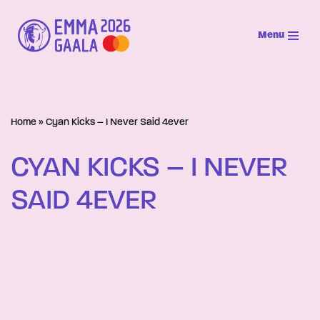
Menu
Siirry
suoraan
sisältöön
Home
»
Cyan Kicks – I Never Said 4ever
CYAN KICKS – I NEVER
SAID 4EVER