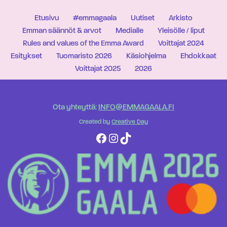
Etusivu
#emmagaala
Uutiset
Arkisto
Emman säännöt & arvot
Medialle
Yleisölle / liput
Rules and values of the Emma Award
Voittajat 2024
Esitykset
Tuomaristo 2026
Käsiohjelma
Ehdokkaat
Voittajat 2025
2026
Ota yhteyttä:
INFO@EMMAGAALA.FI
Created by
Creative Day