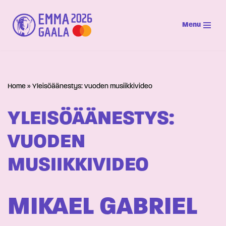
Menu
Siirry
suoraan
sisältöön
Home
»
Yleisöäänestys: vuoden musiikkivideo
YLEISÖÄÄNESTYS:
VUODEN
MUSIIKKIVIDEO
MIKAEL GABRIEL