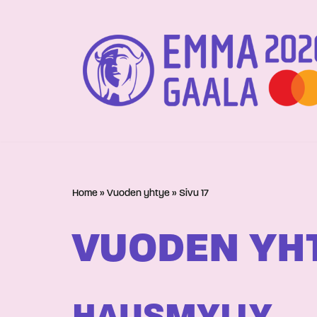
Siirry
suoraan
sisältöön
Home
»
Vuoden yhtye
»
Sivu 17
VUODEN YH