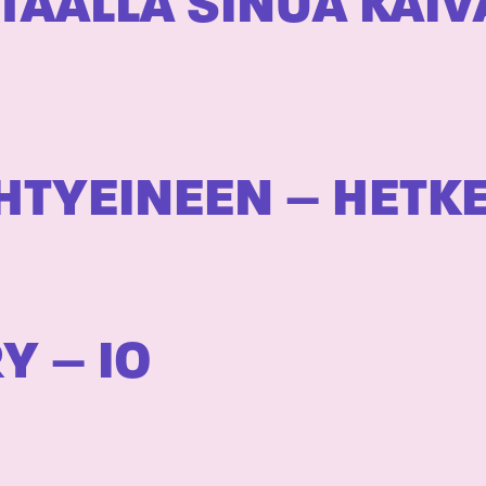
 TÄÄLLÄ SINUA KAI
HTYEINEEN – HETK
Y – IO