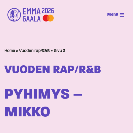
Menu
Siirry
suoraan
sisältöön
Home
»
Vuoden rap/R&B
»
Sivu 3
VUODEN RAP/R&B
PYHIMYS –
MIKKO