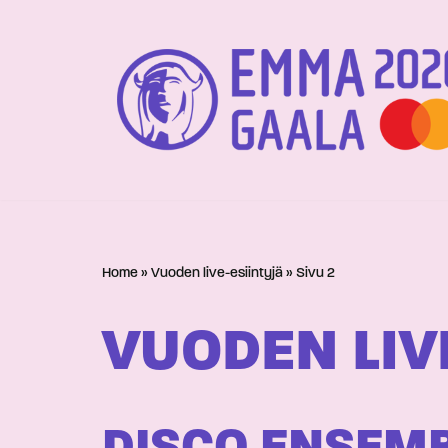
Siirry
suoraan
sisältöön
Home
»
Vuoden live-esiintyjä
»
Sivu 2
VUODEN LIV