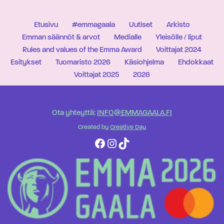
Etusivu
#emmagaala
Uutiset
Arkisto
Emman säännöt & arvot
Medialle
Yleisölle / liput
Rules and values of the Emma Award
Voittajat 2024
Esitykset
Tuomaristo 2026
Käsiohjelma
Ehdokkaat
Voittajat 2025
2026
Ota yhteyttä:
INFO@EMMAGAALA.FI
Created by
Creative Day