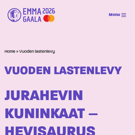
Menu
Siirry
suoraan
sisältöön
Home
»
Vuoden lastenlevy
VUODEN LASTENLEVY
JURAHEVIN
KUNINKAAT –
HEVISAURUS