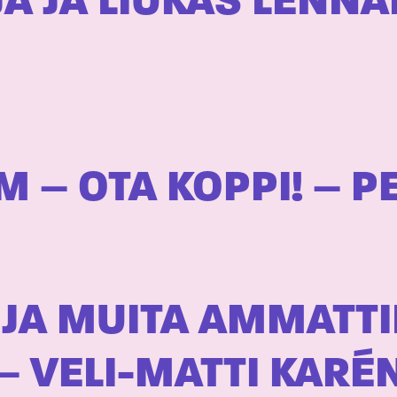
Ä JA LIUKAS LENNAR
M – OTA KOPPI! – P
 JA MUITA AMMATTI
– VELI-MATTI KARÉ