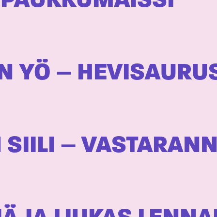
 PAUKKUMAISSI
N YÖ – HEVISAURU
IILI – VASTARANNA