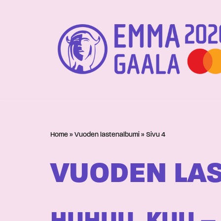
Siirry
suoraan
sisältöön
Home
»
Vuoden lastenalbumi
»
Sivu 4
VUODEN LA