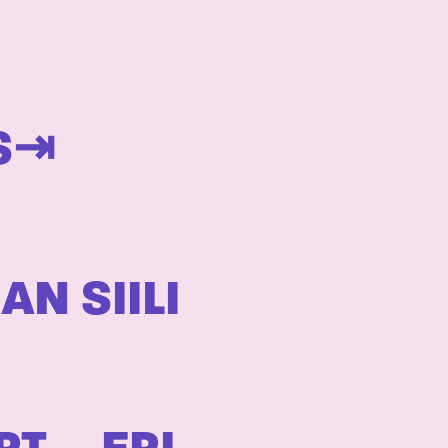
S⇥
N SIILI