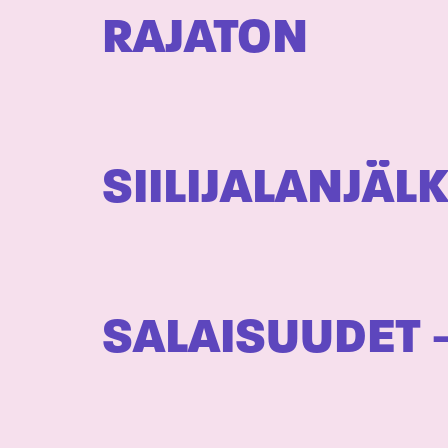
RAJATON
SIILIJALANJÄL
SALAISUUDET –