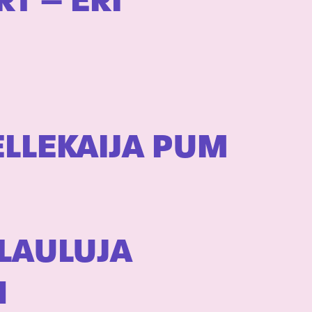
T – ERI
ELLEKAIJA PUM
LAULUJA
N