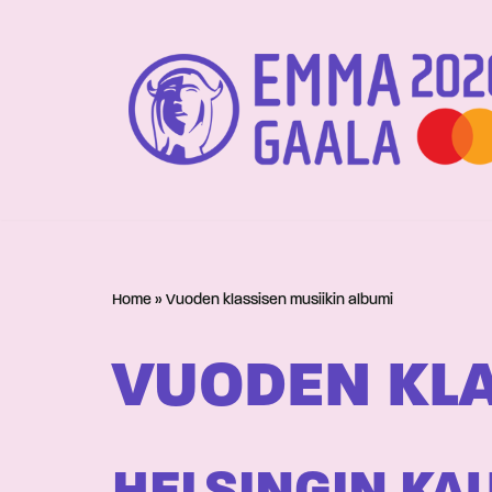
Siirry
suoraan
sisältöön
Home
»
Vuoden klassisen musiikin albumi
VUODEN KLA