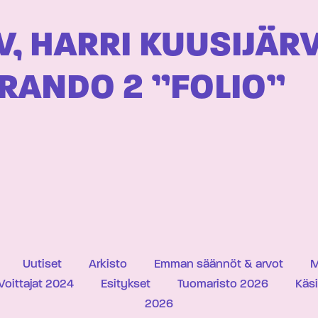
V, HARRI KUUSIJÄR
IRANDO 2 ”FOLIO”
Uutiset
Arkisto
Emman säännöt & arvot
M
Voittajat 2024
Esitykset
Tuomaristo 2026
Käs
2026