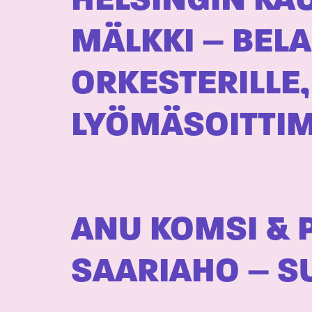
HELSINGIN KA
MÄLKKI – BEL
ORKESTERILLE,
LYÖMÄSOITTIMI
ANU KOMSI & P
SAARIAHO – S