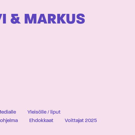
VI & MARKUS
edialle
Yleisölle / liput
iohjelma
Ehdokkaat
Voittajat 2025