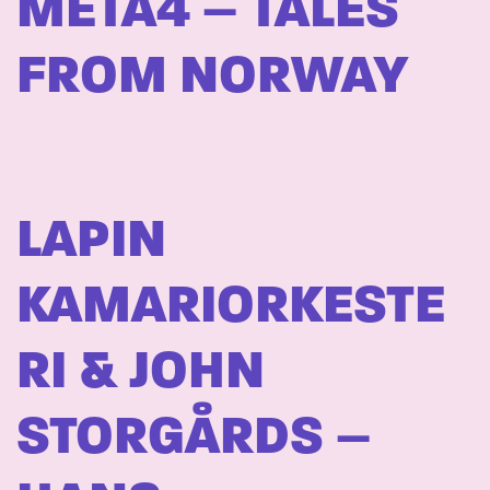
META4 – TALES
FROM NORWAY
LAPIN
KAMARIORKESTE
RI & JOHN
STORGÅRDS –