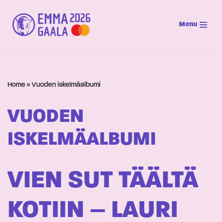
Menu
Siirry
suoraan
sisältöön
Home
»
Vuoden iskelmäalbumi
VUODEN
ISKELMÄALBUMI
VIEN SUT TÄÄLTÄ
KOTIIN – LAURI