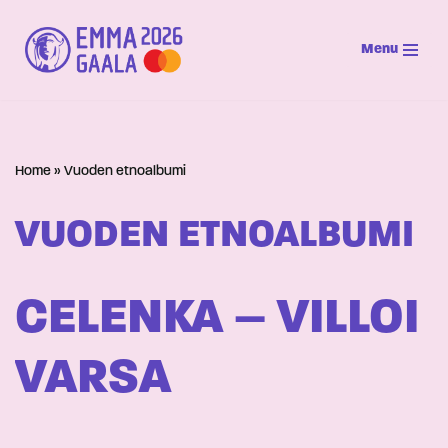
Menu
Siirry
suoraan
sisältöön
Home
»
Vuoden etnoalbumi
VUODEN ETNOALBUMI
CELENKA – VILLOI
VARSA