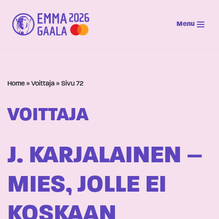
Menu
Siirry
suoraan
sisältöön
Home
»
Voittaja
»
Sivu 72
VOITTAJA
J. KARJALAINEN –
MIES, JOLLE EI
KOSKAAN