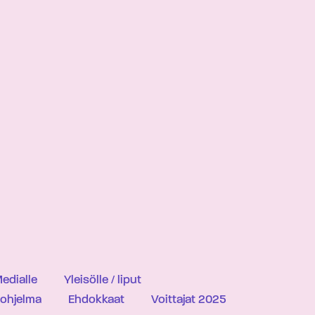
edialle
Yleisölle / liput
iohjelma
Ehdokkaat
Voittajat 2025