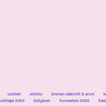
Uutiset
Arkisto
Emman säännöt & arvot
M
Voittajat 2024
Esitykset
Tuomaristo 2026
Käs