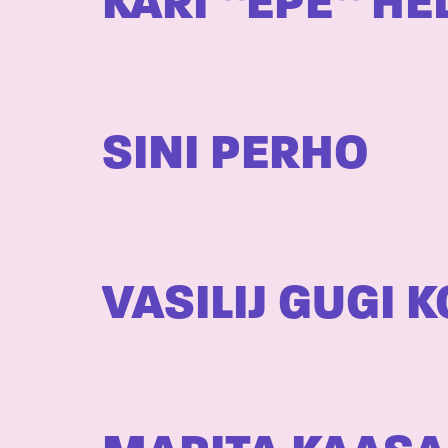
KARI ”EPE” HE
SINI PERHO
VASILIJ GUGI