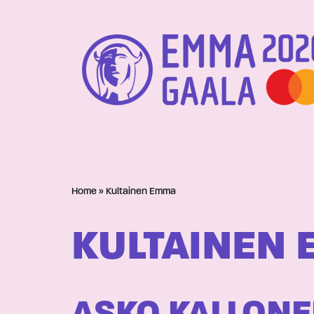
Siirry
suoraan
sisältöön
Home
»
Kultainen Emma
KULTAINEN