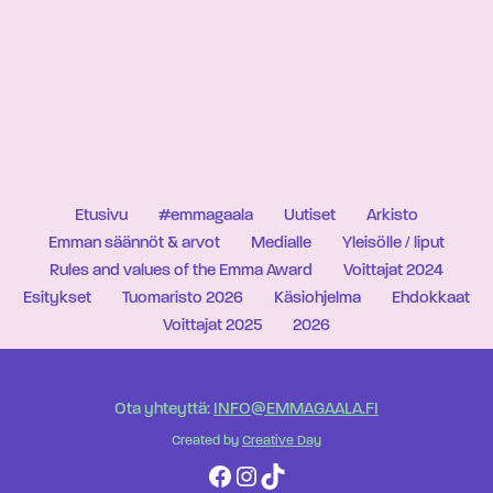
Etusivu
#emmagaala
Uutiset
Arkisto
Emman säännöt & arvot
Medialle
Yleisölle / liput
Rules and values of the Emma Award
Voittajat 2024
Esitykset
Tuomaristo 2026
Käsiohjelma
Ehdokkaat
Voittajat 2025
2026
Ota yhteyttä:
INFO@EMMAGAALA.FI
Created by
Creative Day