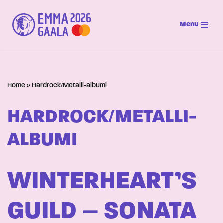
Menu
Siirry
suoraan
sisältöön
Home
»
Hardrock/Metalli-albumi
HARDROCK/METALLI-
ALBUMI
WINTERHEART’S
GUILD – SONATA