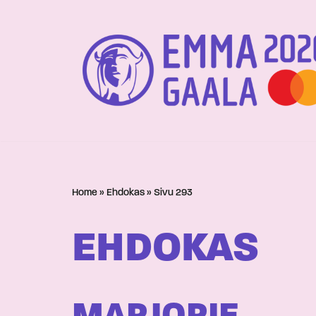
Siirry
suoraan
sisältöön
Home
»
Ehdokas
»
Sivu 293
EHDOKAS