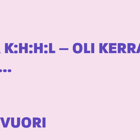
 K:H:H:L – OLI KER
A…
 VUORI