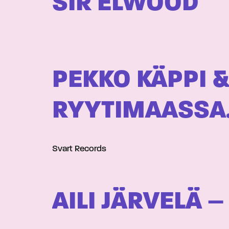
SIR ELWOOD
PEKKO KÄPPI &
RYYTIMAASS
Svart Records
AILI JÄRVELÄ –