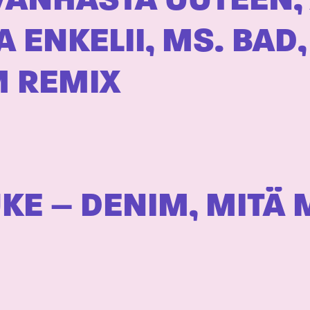
 VANHASTA UUTEEN,
 ENKELII, MS. BAD,
M REMIX
E – DENIM, MITÄ 