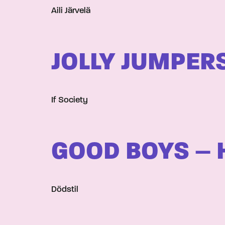
Aili Järvelä
JOLLY JUMPER
If Society
GOOD BOYS – 
Dödstil