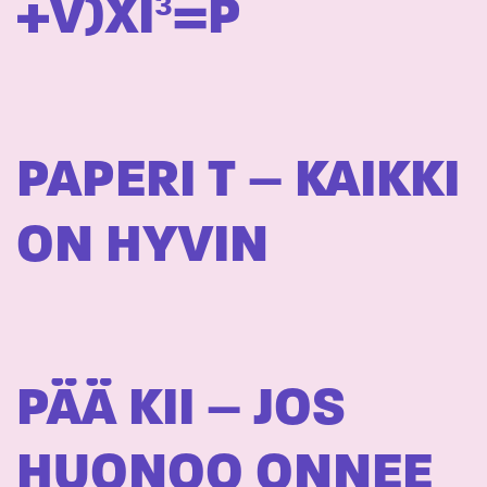
+V)XI³=P
PAPERI T – KAIKKI
ON HYVIN
PÄÄ KII – JOS
HUONOO ONNEE