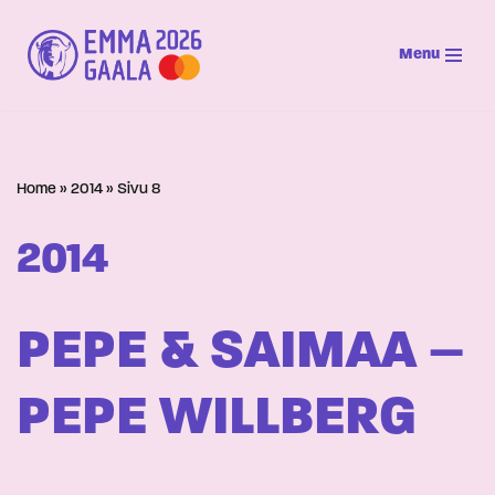
Menu
Siirry
suoraan
sisältöön
Home
»
2014
»
Sivu 8
2014
PEPE & SAIMAA –
PEPE WILLBERG