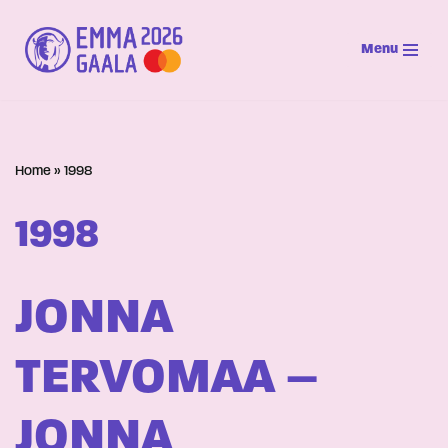
Menu
Siirry
suoraan
sisältöön
Home
»
1998
1998
JONNA
TERVOMAA –
JONNA