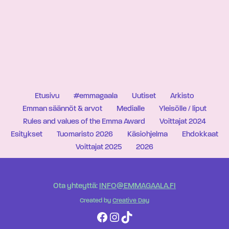
Etusivu
#emmagaala
Uutiset
Arkisto
Emman säännöt & arvot
Medialle
Yleisölle / liput
Rules and values of the Emma Award
Voittajat 2024
Esitykset
Tuomaristo 2026
Käsiohjelma
Ehdokkaat
Voittajat 2025
2026
Ota yhteyttä:
INFO@EMMAGAALA.FI
Created by
Creative Day