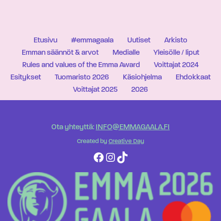
Etusivu
#emmagaala
Uutiset
Arkisto
Emman säännöt & arvot
Medialle
Yleisölle / liput
Rules and values of the Emma Award
Voittajat 2024
Esitykset
Tuomaristo 2026
Käsiohjelma
Ehdokkaat
Voittajat 2025
2026
Ota yhteyttä:
INFO@EMMAGAALA.FI
Created by
Creative Day