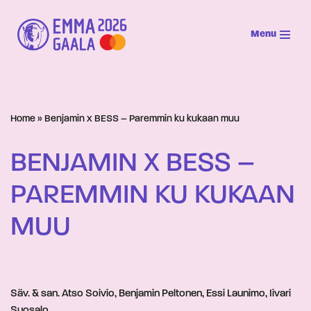
Menu
Siirry
suoraan
sisältöön
Home
»
Benjamin x BESS – Paremmin ku kukaan muu
BENJAMIN X BESS –
PAREMMIN KU KUKAAN
MUU
Säv. & san. Atso Soivio, Benjamin Peltonen, Essi Launimo, Iivari
Suosalo