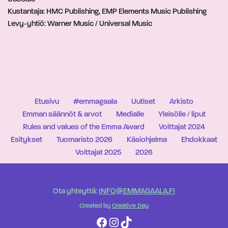
Kustantaja: HMC Publishing, EMP Elements Music Publishing
Levy-yhtiö: Warner Music / Universal Music
Etusivu
#emmagaala
Uutiset
Arkisto
Emman säännöt & arvot
Medialle
Yleisölle / liput
Rules and values of the Emma Award
Voittajat 2024
Esitykset
Tuomaristo 2026
Käsiohjelma
Ehdokkaat
Voittajat 2025
2026
Ota yhteyttä:
INFO@EMMAGAALA.FI
Created by
Creative Day