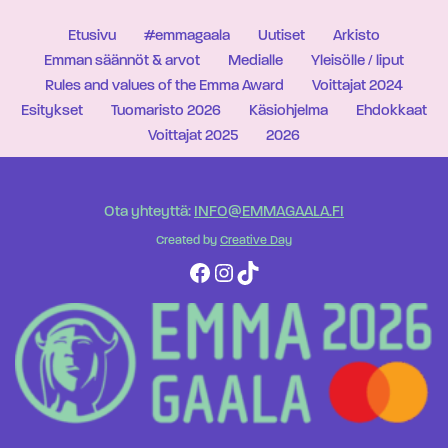
Etusivu
#emmagaala
Uutiset
Arkisto
Emman säännöt & arvot
Medialle
Yleisölle / liput
Rules and values of the Emma Award
Voittajat 2024
Esitykset
Tuomaristo 2026
Käsiohjelma
Ehdokkaat
Voittajat 2025
2026
Ota yhteyttä:
INFO@EMMAGAALA.FI
Created by
Creative Day