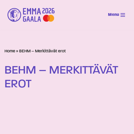
Menu
Siirry
suoraan
sisältöön
Home
»
BEHM – Merkittävät erot
BEHM – MERKITTÄVÄT
EROT