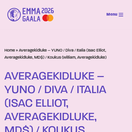
Menu
Siirry
suoraan
sisältöön
Home
»
Averagekidluke – YUNO / Diva / Italia (Isac Elliot,
Averagekidluke, MD$) / Koukus (william, Averagekidluke)
AVERAGEKIDLUKE –
YUNO / DIVA / ITALIA
(ISAC ELLIOT,
AVERAGEKIDLUKE,
MD$) / KOUKUS