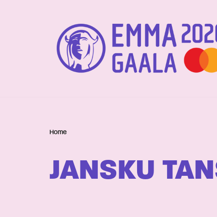
Siirry
suoraan
sisältöön
Home
JANSKU TA