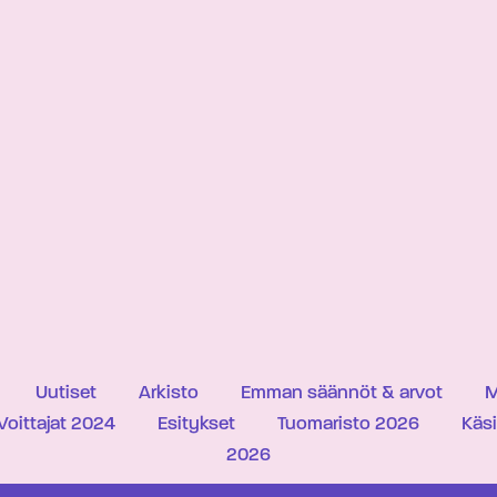
Uutiset
Arkisto
Emman säännöt & arvot
M
Voittajat 2024
Esitykset
Tuomaristo 2026
Käs
2026