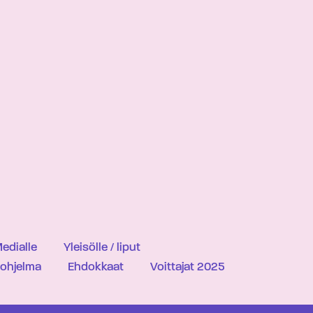
edialle
Yleisölle / liput
iohjelma
Ehdokkaat
Voittajat 2025