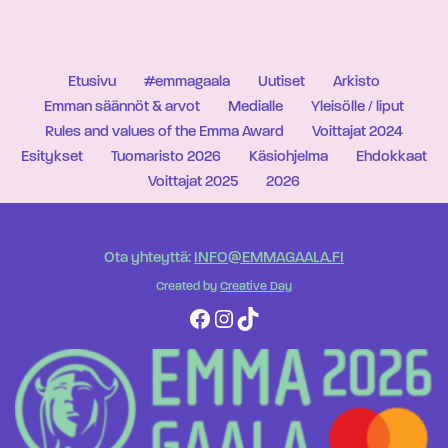
Etusivu
#emmagaala
Uutiset
Arkisto
Emman säännöt & arvot
Medialle
Yleisölle / liput
Rules and values of the Emma Award
Voittajat 2024
Esitykset
Tuomaristo 2026
Käsiohjelma
Ehdokkaat
Voittajat 2025
2026
Ota yhteyttä:
INFO@EMMAGAALA.FI
Created by
Creative Day