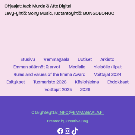
Ohjaajat: Jack Murda & Atte Digital
Levy-yhtiö: Sony Music, Tuotantoyhtiö: BONGOBONGO
Etusivu
#emmagaala
Uutiset
Arkisto
Emman säännöt & arvot
Medialle
Yleisölle / liput
Rules and values of the Emma Award
Voittajat 2024
Esitykset
Tuomaristo 2026
Käsiohjelma
Ehdokkaat
Voittajat 2025
2026
Ota yhteyttä:
INFO@EMMAGAALA.FI
Created by
Creative Day