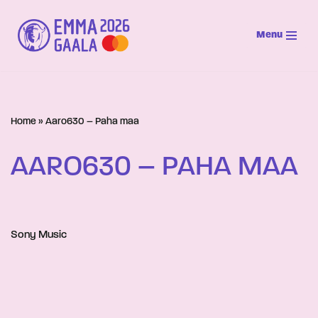
Menu
Siirry
suoraan
sisältöön
Home
»
Aaro630 – Paha maa
AARO630 – PAHA MAA
Sony Music