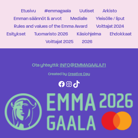
Etusivu
#emmagaala
Uutiset
Arkisto
Emman säännöt & arvot
Medialle
Yleisölle / liput
Rules and values of the Emma Award
Voittajat 2024
Esitykset
Tuomaristo 2026
Käsiohjelma
Ehdokkaat
Voittajat 2025
2026
Ota yhteyttä:
INFO@EMMAGAALA.FI
Created by
Creative Day