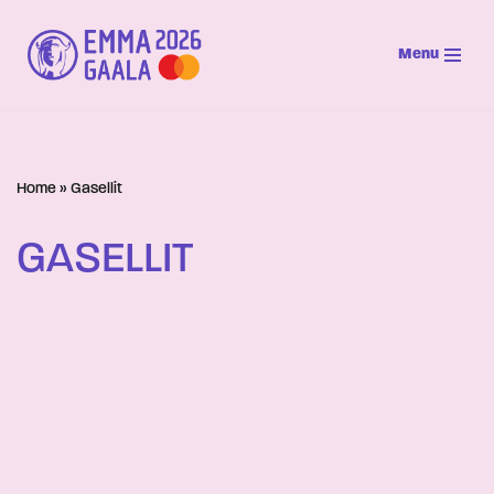
Menu
Siirry
suoraan
sisältöön
Home
»
Gasellit
GASELLIT