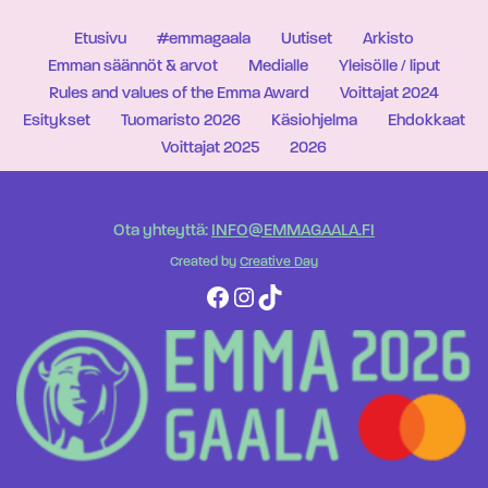
Etusivu
#emmagaala
Uutiset
Arkisto
Emman säännöt & arvot
Medialle
Yleisölle / liput
Rules and values of the Emma Award
Voittajat 2024
Esitykset
Tuomaristo 2026
Käsiohjelma
Ehdokkaat
Voittajat 2025
2026
Ota yhteyttä:
INFO@EMMAGAALA.FI
Created by
Creative Day