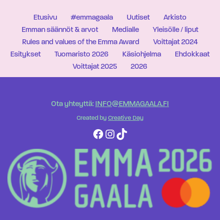
Etusivu
#emmagaala
Uutiset
Arkisto
Emman säännöt & arvot
Medialle
Yleisölle / liput
Rules and values of the Emma Award
Voittajat 2024
Esitykset
Tuomaristo 2026
Käsiohjelma
Ehdokkaat
Voittajat 2025
2026
Ota yhteyttä:
INFO@EMMAGAALA.FI
Created by
Creative Day