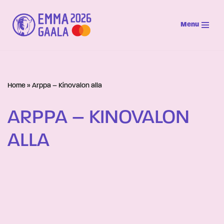
Menu
Siirry
suoraan
sisältöön
Home
»
Arppa – Kinovalon alla
ARPPA – KINOVALON
ALLA