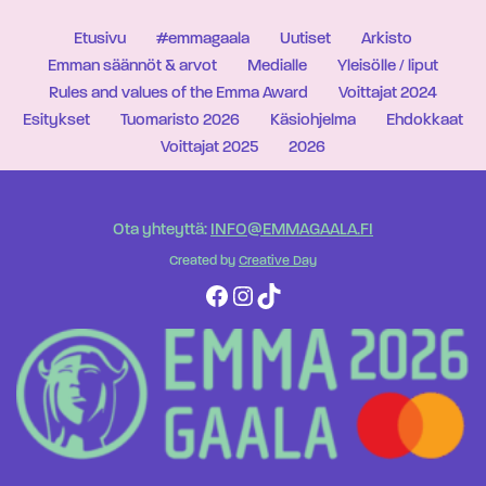
Etusivu
#emmagaala
Uutiset
Arkisto
Emman säännöt & arvot
Medialle
Yleisölle / liput
Rules and values of the Emma Award
Voittajat 2024
Esitykset
Tuomaristo 2026
Käsiohjelma
Ehdokkaat
Voittajat 2025
2026
Ota yhteyttä:
INFO@EMMAGAALA.FI
Created by
Creative Day