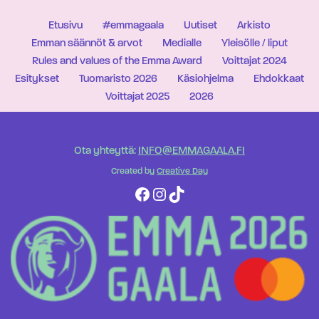
Etusivu
#emmagaala
Uutiset
Arkisto
Emman säännöt & arvot
Medialle
Yleisölle / liput
Rules and values of the Emma Award
Voittajat 2024
Esitykset
Tuomaristo 2026
Käsiohjelma
Ehdokkaat
Voittajat 2025
2026
Ota yhteyttä:
INFO@EMMAGAALA.FI
Created by
Creative Day