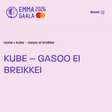
Menu
Siirry
suoraan
sisältöön
Home
»
Kube – Gasoo ei breikkei
KUBE – GASOO EI
BREIKKEI