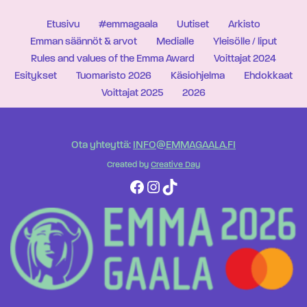
Etusivu
#emmagaala
Uutiset
Arkisto
Emman säännöt & arvot
Medialle
Yleisölle / liput
Rules and values of the Emma Award
Voittajat 2024
Esitykset
Tuomaristo 2026
Käsiohjelma
Ehdokkaat
Voittajat 2025
2026
Ota yhteyttä:
INFO@EMMAGAALA.FI
Created by
Creative Day