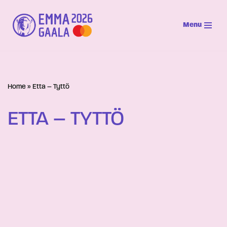
Menu
Siirry
suoraan
sisältöön
Home
»
Etta – Tyttö
ETTA – TYTTÖ