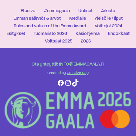
Etusivu
#emmagaala
Uutiset
Arkisto
Emman säännöt & arvot
Medialle
Yleisölle / liput
Rules and values of the Emma Award
Voittajat 2024
Esitykset
Tuomaristo 2026
Käsiohjelma
Ehdokkaat
Voittajat 2025
2026
Ota yhteyttä:
INFO@EMMAGAALA.FI
Created by
Creative Day