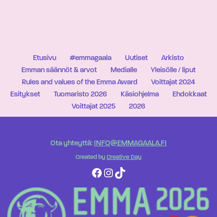
Etusivu
#emmagaala
Uutiset
Arkisto
Emman säännöt & arvot
Medialle
Yleisölle / liput
Rules and values of the Emma Award
Voittajat 2024
Esitykset
Tuomaristo 2026
Käsiohjelma
Ehdokkaat
Voittajat 2025
2026
Ota yhteyttä:
INFO@EMMAGAALA.FI
Created by
Creative Day