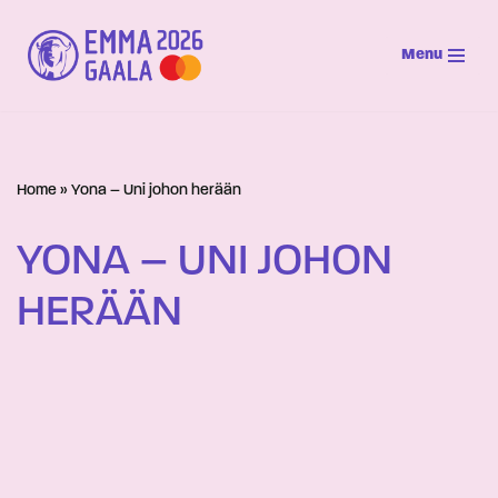
Menu
Siirry
suoraan
sisältöön
Home
»
Yona – Uni johon herään
YONA – UNI JOHON
HERÄÄN