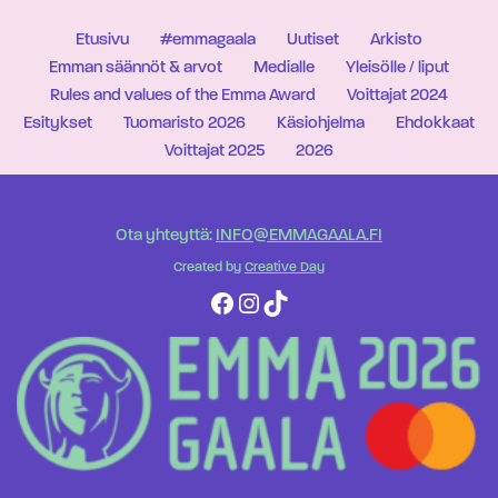
Etusivu
#emmagaala
Uutiset
Arkisto
Emman säännöt & arvot
Medialle
Yleisölle / liput
Rules and values of the Emma Award
Voittajat 2024
Esitykset
Tuomaristo 2026
Käsiohjelma
Ehdokkaat
Voittajat 2025
2026
Ota yhteyttä:
INFO@EMMAGAALA.FI
Created by
Creative Day