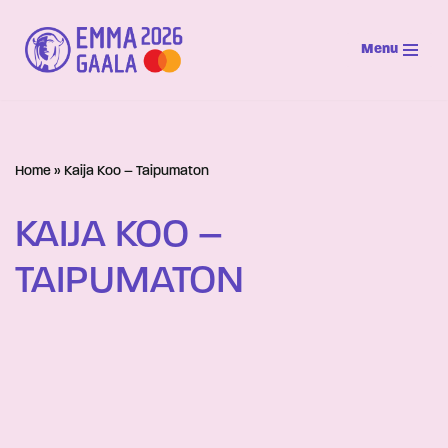
Menu
Siirry
suoraan
sisältöön
Home
»
Kaija Koo – Taipumaton
KAIJA KOO –
TAIPUMATON