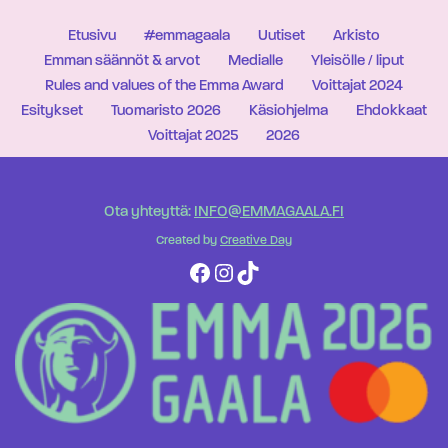
Etusivu
#emmagaala
Uutiset
Arkisto
Emman säännöt & arvot
Medialle
Yleisölle / liput
Rules and values of the Emma Award
Voittajat 2024
Esitykset
Tuomaristo 2026
Käsiohjelma
Ehdokkaat
Voittajat 2025
2026
Ota yhteyttä:
INFO@EMMAGAALA.FI
Created by
Creative Day