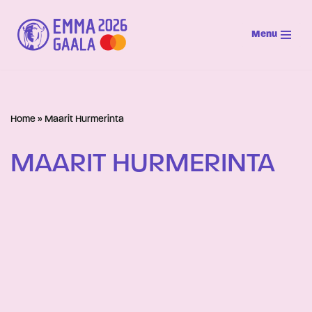
Menu
Siirry
suoraan
sisältöön
Home
»
Maarit Hurmerinta
MAARIT HURMERINTA