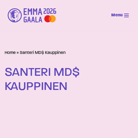
Menu
Siirry
suoraan
sisältöön
Home
»
Santeri MD$ Kauppinen
SANTERI MD$
KAUPPINEN