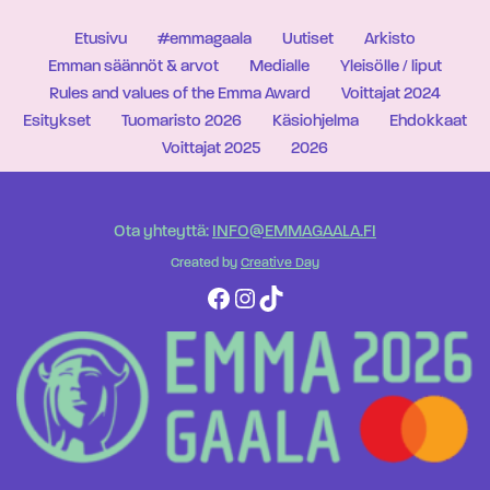
Etusivu
#emmagaala
Uutiset
Arkisto
Emman säännöt & arvot
Medialle
Yleisölle / liput
Rules and values of the Emma Award
Voittajat 2024
Esitykset
Tuomaristo 2026
Käsiohjelma
Ehdokkaat
Voittajat 2025
2026
Ota yhteyttä:
INFO@EMMAGAALA.FI
Created by
Creative Day