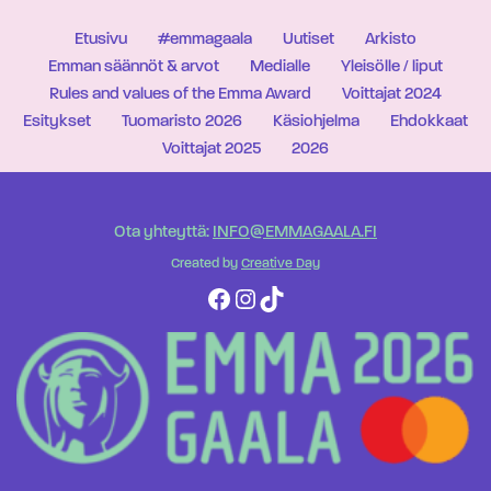
Etusivu
#emmagaala
Uutiset
Arkisto
Emman säännöt & arvot
Medialle
Yleisölle / liput
Rules and values of the Emma Award
Voittajat 2024
Esitykset
Tuomaristo 2026
Käsiohjelma
Ehdokkaat
Voittajat 2025
2026
Ota yhteyttä:
INFO@EMMAGAALA.FI
Created by
Creative Day