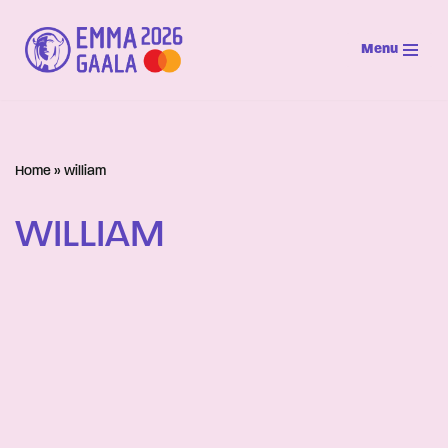
Menu
Siirry
suoraan
sisältöön
Home
»
william
WILLIAM