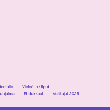
edialle
Yleisölle / liput
iohjelma
Ehdokkaat
Voittajat 2025