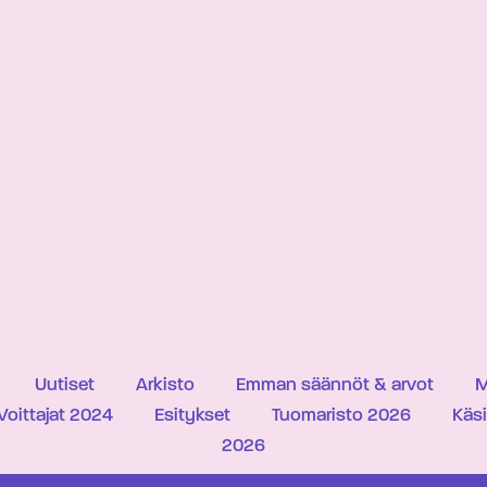
Uutiset
Arkisto
Emman säännöt & arvot
M
Voittajat 2024
Esitykset
Tuomaristo 2026
Käs
2026