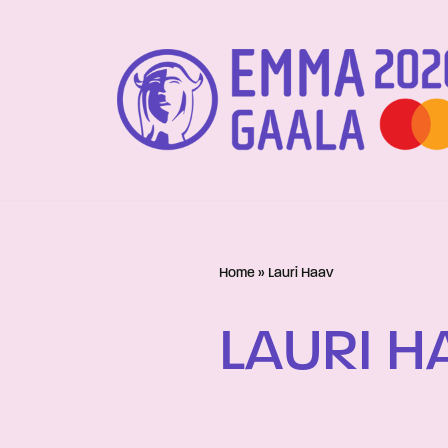
Siirry
suoraan
sisältöön
Home
»
Lauri Haav
LAURI H