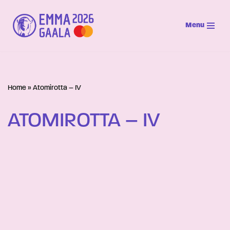
Menu
Siirry
suoraan
sisältöön
Home
»
Atomirotta – IV
ATOMIROTTA – IV