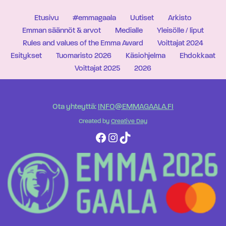
Etusivu
#emmagaala
Uutiset
Arkisto
Emman säännöt & arvot
Medialle
Yleisölle / liput
Rules and values of the Emma Award
Voittajat 2024
Esitykset
Tuomaristo 2026
Käsiohjelma
Ehdokkaat
Voittajat 2025
2026
Ota yhteyttä:
INFO@EMMAGAALA.FI
Created by
Creative Day