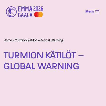
Menu
Siirry
suoraan
sisältöön
Home
»
Turmion Kätilöt – Global Warning
TURMION KÄTILÖT –
GLOBAL WARNING