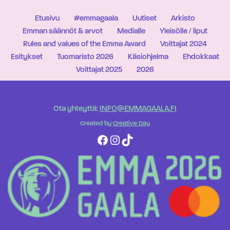
Etusivu
#emmagaala
Uutiset
Arkisto
Emman säännöt & arvot
Medialle
Yleisölle / liput
Rules and values of the Emma Award
Voittajat 2024
Esitykset
Tuomaristo 2026
Käsiohjelma
Ehdokkaat
Voittajat 2025
2026
Ota yhteyttä:
INFO@EMMAGAALA.FI
Created by
Creative Day