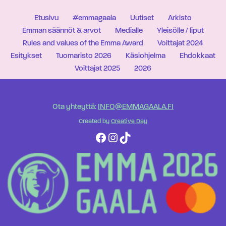
Etusivu
#emmagaala
Uutiset
Arkisto
Emman säännöt & arvot
Medialle
Yleisölle / liput
Rules and values of the Emma Award
Voittajat 2024
Esitykset
Tuomaristo 2026
Käsiohjelma
Ehdokkaat
Voittajat 2025
2026
Ota yhteyttä:
INFO@EMMAGAALA.FI
Created by
Creative Day