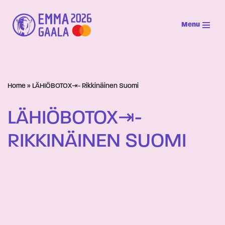
Menu
Siirry
suoraan
sisältöön
Home
»
LÄHIÖBOTOX⇥- Rikkinäinen Suomi
LÄHIÖBOTOX⇥-
RIKKINÄINEN SUOMI