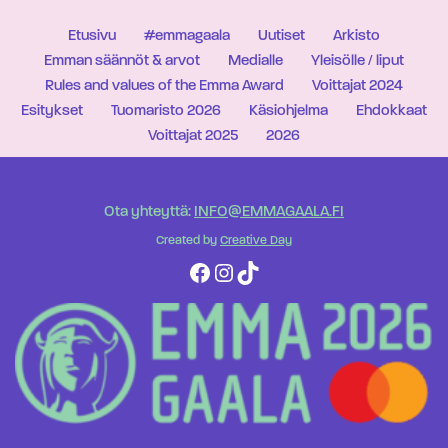
Etusivu
#emmagaala
Uutiset
Arkisto
Emman säännöt & arvot
Medialle
Yleisölle / liput
Rules and values of the Emma Award
Voittajat 2024
Esitykset
Tuomaristo 2026
Käsiohjelma
Ehdokkaat
Voittajat 2025
2026
Ota yhteyttä:
INFO@EMMAGAALA.FI
Created by
Creative Day