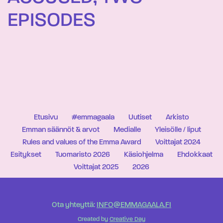
EPISODES
Etusivu
#emmagaala
Uutiset
Arkisto
Emman säännöt & arvot
Medialle
Yleisölle / liput
Rules and values of the Emma Award
Voittajat 2024
Esitykset
Tuomaristo 2026
Käsiohjelma
Ehdokkaat
Voittajat 2025
2026
Ota yhteyttä:
INFO@EMMAGAALA.FI
Created by
Creative Day