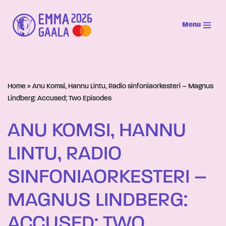
Menu
Siirry
suoraan
sisältöön
Home
»
Anu Komsi, Hannu Lintu, Radio sinfoniaorkesteri – Magnus
Lindberg: Accused; Two Episodes
ANU KOMSI, HANNU
LINTU, RADIO
SINFONIAORKESTERI –
MAGNUS LINDBERG:
ACCUSED; TWO