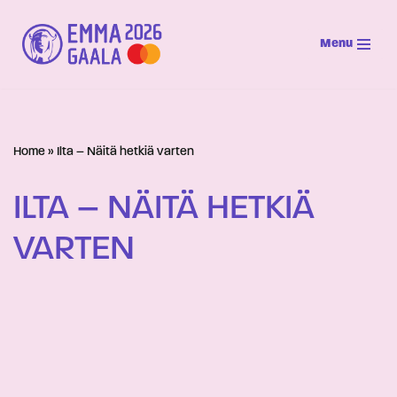
Menu
Siirry
suoraan
sisältöön
Home
»
Ilta – Näitä hetkiä varten
ILTA – NÄITÄ HETKIÄ
VARTEN