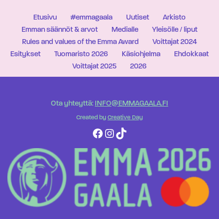
Etusivu
#emmagaala
Uutiset
Arkisto
Emman säännöt & arvot
Medialle
Yleisölle / liput
Rules and values of the Emma Award
Voittajat 2024
Esitykset
Tuomaristo 2026
Käsiohjelma
Ehdokkaat
Voittajat 2025
2026
Ota yhteyttä:
INFO@EMMAGAALA.FI
Created by
Creative Day